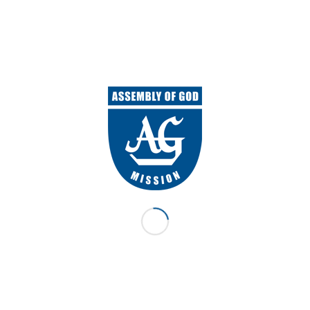
magnis dis parturient montes, nascetur ridiculus
mus.
Donec quam felis, ultricies nec, pellentesque eu,
pretium quis, sem. Nulla consequat massa quis
enim.
Donec pede justo, fringilla vel,
aliquet nec, vulputate eget, arcu.In
enim justo, rhoncus ut, imperdiet
a, venenatis vitae, justo.
PLEASE BRING ALONG
:
Lorem ipsum dolor sit amet, consectetuer
adipiscing elit. Aenean commodo ligula eget dolor.
Aenean massa. Cum sociis natoque penatibus et